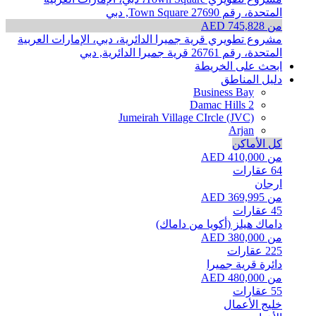
المتحدة، رقم 27690
Town Square, دبي
من AED 745,828
مشروع تطويري قرية جميرا الدائرية، دبي، الإمارات العربية
المتحدة، رقم 26761
قرية جميرا الدائرية, دبي
ابحث على الخريطة
دليل المناطق
Business Bay
Damac Hills 2
Jumeirah Village CIrcle (JVC)
Arjan
كل الأماكن
من AED 410,000
64
عقارات
ارجان
من AED 369,995
45
عقارات
داماك هيلز (أكويا من داماك)
من AED 380,000
225
عقارات
دائرة قرية جميرا
من AED 480,000
55
عقارات
خليج الأعمال