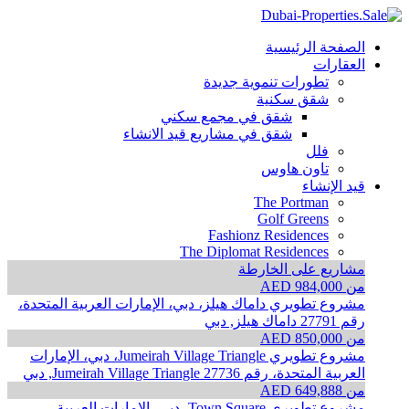
الصفحة الرئيسية
العقارات
تطورات تنموية جديدة
شقق سكنية
شقق في مجمع سكني
شقق في مشاريع قيد الانشاء
فلل
تاون هاوس
قيد الإنشاء
The Portman
Golf Greens
Fashionz Residences
The Diplomat Residences
مشاريع على الخارطة
من AED 984,000
مشروع تطويري داماك هيلز، دبي، الإمارات العربية المتحدة،
رقم 27791
داماك هيلز, دبي
من AED 850,000
مشروع تطويري Jumeirah Village Triangle، دبي، الإمارات
العربية المتحدة، رقم 27736
Jumeirah Village Triangle, دبي
من AED 649,888
مشروع تطويري Town Square، دبي، الإمارات العربية