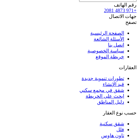
رقم الهاتف
+971 4873 2081
جهات الاتصال
تصفح
الصفحة الرئيسية
الأسئلة الشائعة
اتصل بنا
سياسة الخصوصية
خريطة الموقع
العقارات
تطورات تنموية جديدة
قيد الإنشاء
شقق في مجمع سكني
ابحث على الخريطة
دليل المناطق
حسب نوع العقار
شقق سكنية
فلل
تاون هاوس