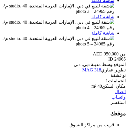
شاشة كاملة
شاشة كاملة
شاشة كاملة
من AED 950,000
ID
24965
الموقع:
وسط مدينة دبي, دبي
تطوير عقاري
MAG 318
نوع
شقة
الحمامات
1
مكان السكن
40 m²
اتصال
واتساب
استفسر
موقعك
قريب من مراكز التسوق