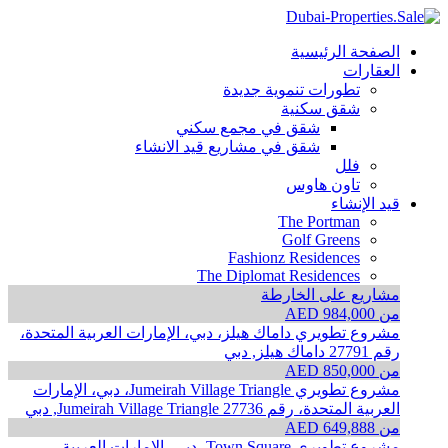
الصفحة الرئيسية
العقارات
تطورات تنموية جديدة
شقق سكنية
شقق في مجمع سكني
شقق في مشاريع قيد الانشاء
فلل
تاون هاوس
قيد الإنشاء
The Portman
Golf Greens
Fashionz Residences
The Diplomat Residences
مشاريع على الخارطة
من AED 984,000
مشروع تطويري داماك هيلز، دبي، الإمارات العربية المتحدة،
رقم 27791
داماك هيلز, دبي
من AED 850,000
مشروع تطويري Jumeirah Village Triangle، دبي، الإمارات
العربية المتحدة، رقم 27736
Jumeirah Village Triangle, دبي
من AED 649,888
مشروع تطويري Town Square، دبي، الإمارات العربية