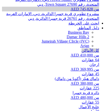
المتحدة، رقم 27690
Town Square, دبي
من AED 745,828
مشروع تطويري قرية جميرا الدائرية، دبي، الإمارات العربية
المتحدة، رقم 26761
قرية جميرا الدائرية, دبي
ابحث على الخريطة
دليل المناطق
Business Bay
Damac Hills 2
Jumeirah Village CIrcle (JVC)
Arjan
كل الأماكن
من AED 410,000
64
عقارات
ارجان
من AED 369,995
45
عقارات
داماك هيلز (أكويا من داماك)
من AED 380,000
225
عقارات
دائرة قرية جميرا
من AED 480,000
55
عقارات
خليج الأعمال