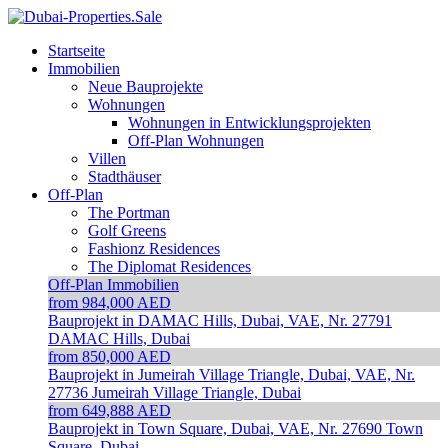
Startseite
Immobilien
Neue Bauprojekte
Wohnungen
Wohnungen in Entwicklungsprojekten
Off-Plan Wohnungen
Villen
Stadthäuser
Off-Plan
The Portman
Golf Greens
Fashionz Residences
The Diplomat Residences
Off-Plan Immobilien
from 984,000 AED
Bauprojekt in DAMAC Hills, Dubai, VAE, Nr. 27791
DAMAC Hills, Dubai
from 850,000 AED
Bauprojekt in Jumeirah Village Triangle, Dubai, VAE, Nr.
27736
Jumeirah Village Triangle, Dubai
from 649,888 AED
Bauprojekt in Town Square, Dubai, VAE, Nr. 27690
Town
Square, Dubai