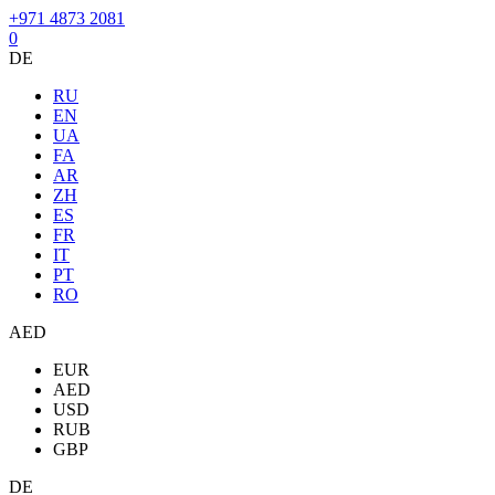
+971 4873 2081
0
DE
RU
EN
UA
FA
AR
ZH
ES
FR
IT
PT
RO
AED
EUR
AED
USD
RUB
GBP
DE