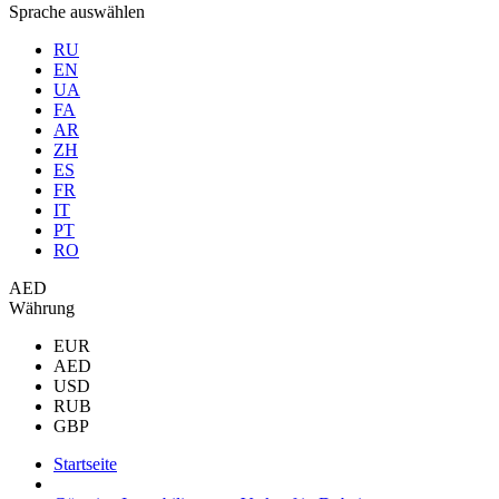
Sprache auswählen
RU
EN
UA
FA
AR
ZH
ES
FR
IT
PT
RO
AED
Währung
EUR
AED
USD
RUB
GBP
Startseite