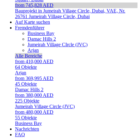
from 745,828 AED
Bauprojekt in Jumeirah Village Circle, Dubai, VAE, Nr.
26761
Jumeirah Village Circle, Dubai
Auf Karte suchen
Fremdenführer
Business Bay
Damac Hills 2
Jumeirah Village CIrcle (JVC)
Arjan
Alle Bereiche
from 410,000 AED
64
Objekte
Arjan
from 369,995 AED
45
Objekte
Damac Hills 2
from 380,000 AED
225
Objekte
Jumeirah Village Circle (JVC)
from 480,000 AED
55
Objekte
Business Bay
Nachrichten
FAQ