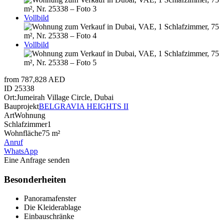
Vollbild
Vollbild
from 787,828 AED
ID
25338
Ort:
Jumeirah Village Circle, Dubai
Bauprojekt
BELGRAVIA HEIGHTS II
Art
Wohnung
Schlafzimmer
1
Wohnfläche
75 m²
Anruf
WhatsApp
Eine Anfrage senden
Besonderheiten
Panoramafenster
Die Kleiderablage
Einbauschränke