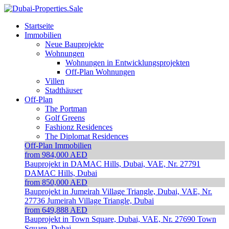
Startseite
Immobilien
Neue Bauprojekte
Wohnungen
Wohnungen in Entwicklungsprojekten
Off-Plan Wohnungen
Villen
Stadthäuser
Off-Plan
The Portman
Golf Greens
Fashionz Residences
The Diplomat Residences
Off-Plan Immobilien
from 984,000 AED
Bauprojekt in DAMAC Hills, Dubai, VAE, Nr. 27791
DAMAC Hills, Dubai
from 850,000 AED
Bauprojekt in Jumeirah Village Triangle, Dubai, VAE, Nr.
27736
Jumeirah Village Triangle, Dubai
from 649,888 AED
Bauprojekt in Town Square, Dubai, VAE, Nr. 27690
Town
Square, Dubai