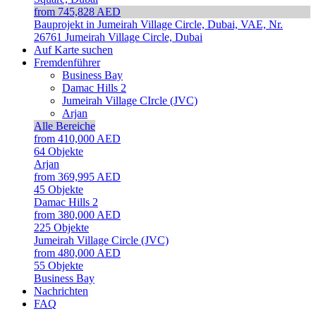
from 745,828 AED
Bauprojekt in Jumeirah Village Circle, Dubai, VAE, Nr.
26761
Jumeirah Village Circle, Dubai
Auf Karte suchen
Fremdenführer
Business Bay
Damac Hills 2
Jumeirah Village CIrcle (JVC)
Arjan
Alle Bereiche
from 410,000 AED
64
Objekte
Arjan
from 369,995 AED
45
Objekte
Damac Hills 2
from 380,000 AED
225
Objekte
Jumeirah Village Circle (JVC)
from 480,000 AED
55
Objekte
Business Bay
Nachrichten
FAQ