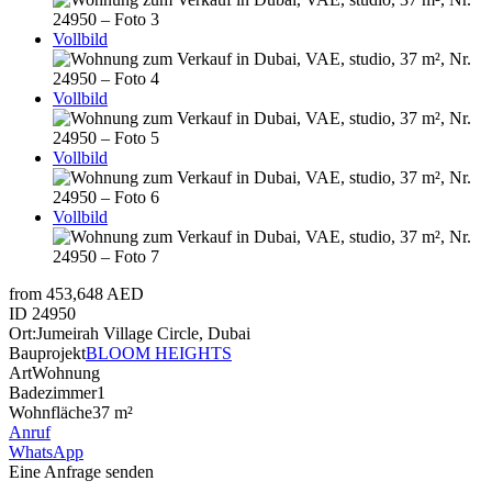
Vollbild
Vollbild
Vollbild
Vollbild
from 453,648 AED
ID
24950
Ort:
Jumeirah Village Circle, Dubai
Bauprojekt
BLOOM HEIGHTS
Art
Wohnung
Badezimmer
1
Wohnfläche
37 m²
Anruf
WhatsApp
Eine Anfrage senden