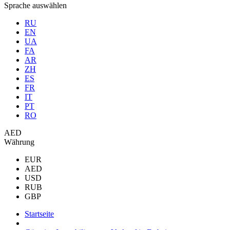
Sprache auswählen
RU
EN
UA
FA
AR
ZH
ES
FR
IT
PT
RO
AED
Währung
EUR
AED
USD
RUB
GBP
Startseite