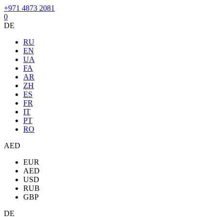
+971 4873 2081
0
DE
RU
EN
UA
FA
AR
ZH
ES
FR
IT
PT
RO
AED
EUR
AED
USD
RUB
GBP
DE