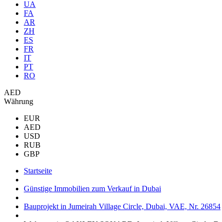
UA
FA
AR
ZH
ES
FR
IT
PT
RO
AED
Währung
EUR
AED
USD
RUB
GBP
Startseite
Günstige Immobilien zum Verkauf in Dubai
Bauprojekt in Jumeirah Village Circle, Dubai, VAE, Nr. 26854