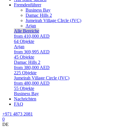
Fremdenführer
Business Bay
Damac Hills 2
Jumeirah Village CIrcle (JVC)
Arjan
Alle Bereiche
from 410,000 AED
64
Objekte
Arjan
from 369,995 AED
45
Objekte
Damac Hills 2
from 380,000 AED
225
Objekte
Jumeirah Village Circle (JVC)
from 480,000 AED
55
Objekte
Business Bay
Nachrichten
FAQ
+971 4873 2081
0
DE