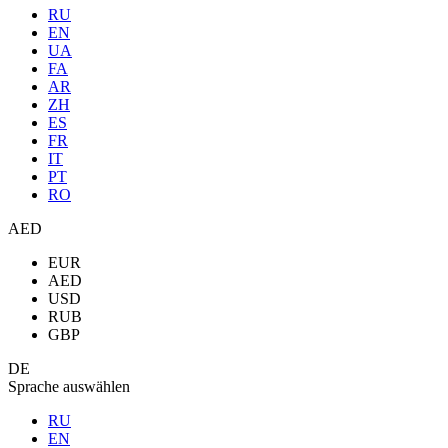
RU
EN
UA
FA
AR
ZH
ES
FR
IT
PT
RO
AED
EUR
AED
USD
RUB
GBP
DE
Sprache auswählen
RU
EN