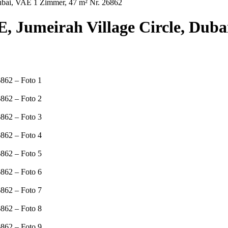
ai, VAE 1 Zimmer, 47 m² Nr. 26862
meirah Village Circle, Dubai,