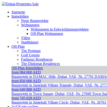
Startseite
Immobilien
Neue Bauprojekte
Wohnungen
Wohnungen in Entwicklungsprojekten
Off-Plan Wohnungen
Villen
Stadthäuser
Off-Plan
The Portman
Golf Greens
Fashionz Residences
The Diplomat Residences
Off-Plan Immobilien
from 984,000 AED
Bauprojekt in DAMAC Hills, Dubai, VAE, Nr. 27791
DAMAC 
from 850,000 AED
Bauprojekt in Jumeirah Village Triangle, Dubai, VAE, Nr. 277
from 649,888 AED
Bauprojekt in Town Square, Dubai, VAE, Nr. 27690
Town Squ
from 745,828 AED
Bauprojekt in Jumeirah Village Circle, Dubai, VAE, Nr. 26761
Auf Karte suchen