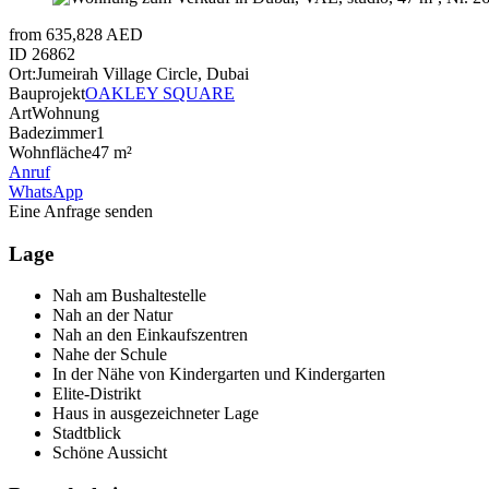
from 635,828 AED
ID
26862
Ort:
Jumeirah Village Circle, Dubai
Bauprojekt
OAKLEY SQUARE
Art
Wohnung
Badezimmer
1
Wohnfläche
47 m²
Anruf
WhatsApp
Eine Anfrage senden
Lage
Nah am Bushaltestelle
Nah an der Natur
Nah an den Einkaufszentren
Nahe der Schule
In der Nähe von Kindergarten und Kindergarten
Elite-Distrikt
Haus in ausgezeichneter Lage
Stadtblick
Schöne Aussicht