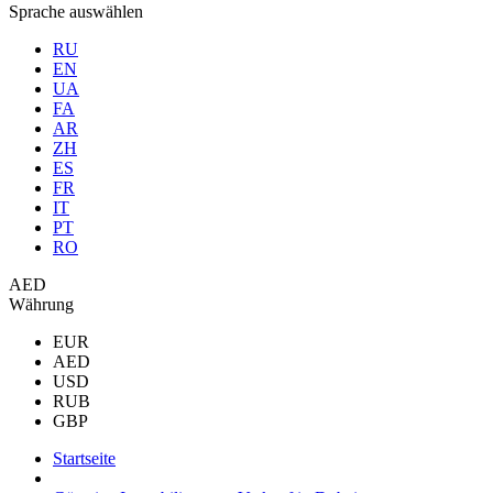
Sprache auswählen
RU
EN
UA
FA
AR
ZH
ES
FR
IT
PT
RO
AED
Währung
EUR
AED
USD
RUB
GBP
Startseite