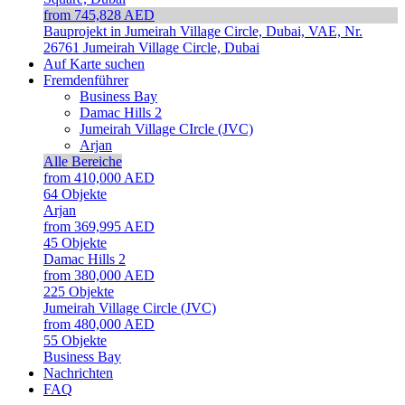
from 745,828 AED
Bauprojekt in Jumeirah Village Circle, Dubai, VAE, Nr.
26761
Jumeirah Village Circle, Dubai
Auf Karte suchen
Fremdenführer
Business Bay
Damac Hills 2
Jumeirah Village CIrcle (JVC)
Arjan
Alle Bereiche
from 410,000 AED
64
Objekte
Arjan
from 369,995 AED
45
Objekte
Damac Hills 2
from 380,000 AED
225
Objekte
Jumeirah Village Circle (JVC)
from 480,000 AED
55
Objekte
Business Bay
Nachrichten
FAQ