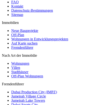
FAQ
Kontakt
Datenschutz-Bestimmungen
Sitemap
Immobilien
Neue Bauprojekte
Off-Plan
Wohnungen in Entwicklungsprojekten
Auf Karte suchen
Fremdenführer
Nach Art der Immobilie
Wohnungen
Villen
Stadthäuser
Off-Plan Wohnungen
Fremdenführer
Dubai Production City (IMPZ)
Jumeirah Village Circle
Jumeirah Lake Towers
Dubai Sports City