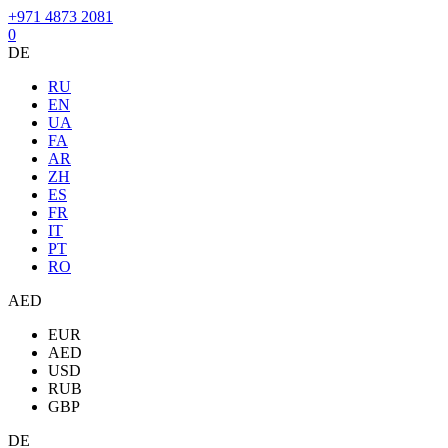
+971 4873 2081
0
DE
RU
EN
UA
FA
AR
ZH
ES
FR
IT
PT
RO
AED
EUR
AED
USD
RUB
GBP
DE