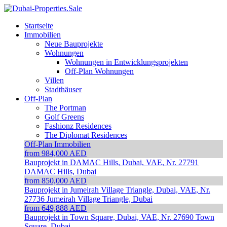
Startseite
Immobilien
Neue Bauprojekte
Wohnungen
Wohnungen in Entwicklungsprojekten
Off-Plan Wohnungen
Villen
Stadthäuser
Off-Plan
The Portman
Golf Greens
Fashionz Residences
The Diplomat Residences
Off-Plan Immobilien
from 984,000 AED
Bauprojekt in DAMAC Hills, Dubai, VAE, Nr. 27791
DAMAC Hills, Dubai
from 850,000 AED
Bauprojekt in Jumeirah Village Triangle, Dubai, VAE, Nr.
27736
Jumeirah Village Triangle, Dubai
from 649,888 AED
Bauprojekt in Town Square, Dubai, VAE, Nr. 27690
Town
Square, Dubai