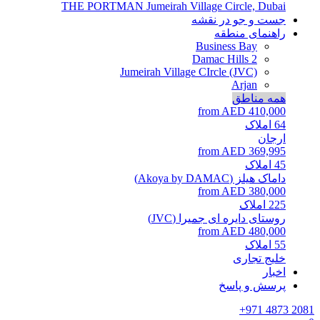
THE PORTMAN
Jumeirah Village Circle, Dubai
جست و جو در نقشه
راهنمای منطقه
Business Bay
Damac Hills 2
Jumeirah Village CIrcle (JVC)
Arjan
همه مناطق
from AED 410,000
64
املاک
ارجان
from AED 369,995
45
املاک
داماک هیلز (Akoya by DAMAC)
from AED 380,000
225
املاک
روستای دایره ای جمیرا (JVC)
from AED 480,000
55
املاک
خلیج تجاری
اخبار
پرسش و پاسخ
+971 4873 2081