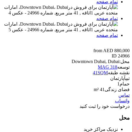
تمام صفحه
تمام صفحه
تمام صفحه
from AED 880,000
ID
24966
محل:
Downtown Dubai, Dubai
توسعه
MAG 318
نقشه طبقه
41SQM
تیپ
آپارتمان
حمام
1
فضای زندگی
41 m²
تماس
واتساپ
درخواست خود را ثبت کنید
محل
نزدیک مراکز خرید