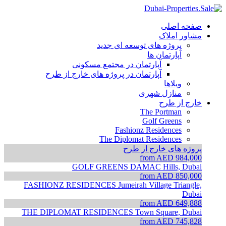
صفحه اصلی
مشاور املاک
پروژه های توسعه ای جدید
آپارتمان ها
آپارتمان در مجتمع مسکونی
آپارتمان در پروژه های خارج از طرح
ویلاها
منازل شهری
خارج از طرح
The Portman
Golf Greens
Fashionz Residences
The Diplomat Residences
پروژه های خارج از طرح
from AED 984,000
GOLF GREENS
DAMAC Hills, Dubai
from AED 850,000
FASHIONZ RESIDENCES
Jumeirah Village Triangle,
Dubai
from AED 649,888
THE DIPLOMAT RESIDENCES
Town Square, Dubai
from AED 745,828