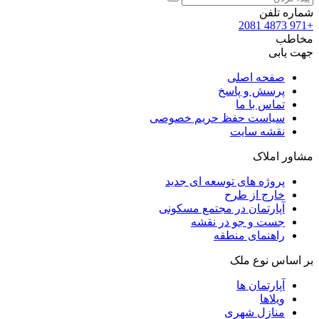
شماره تلفن
+971 4873 2081
مخاطب
جهت یابی
صفحه اصلی
پرسش و پاسخ
تماس با ما
سیاست حفظ حریم خصوصی
نقشه سایت
مشاور املاک
پروژه های توسعه ای جدید
خارج از طرح
آپارتمان در مجتمع مسکونی
جست و جو در نقشه
راهنمای منطقه
بر اساس نوع ملک
آپارتمان ها
ویلاها
منازل شهری