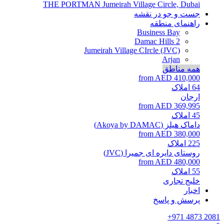
THE PORTMAN
Jumeirah Village Circle, Dubai
جست و جو در نقشه
راهنمای منطقه
Business Bay
Damac Hills 2
Jumeirah Village CIrcle (JVC)
Arjan
همه مناطق
from AED 410,000
64
املاک
ارجان
from AED 369,995
45
املاک
داماک هیلز (Akoya by DAMAC)
from AED 380,000
225
املاک
روستای دایره ای جمیرا (JVC)
from AED 480,000
55
املاک
خلیج تجاری
اخبار
پرسش و پاسخ
+971 4873 2081