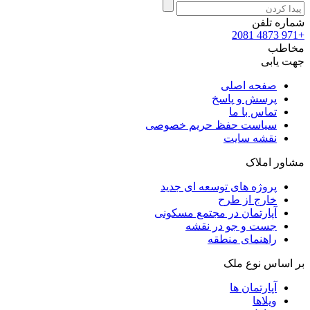
شماره تلفن
+971 4873 2081
مخاطب
جهت یابی
صفحه اصلی
پرسش و پاسخ
تماس با ما
سیاست حفظ حریم خصوصی
نقشه سایت
مشاور املاک
پروژه های توسعه ای جدید
خارج از طرح
آپارتمان در مجتمع مسکونی
جست و جو در نقشه
راهنمای منطقه
بر اساس نوع ملک
آپارتمان ها
ویلاها