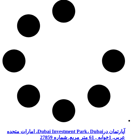
آپارتمان درDubai Investment Park، Dubai، امارات متحده
عربی, 1خوابه , 61 متر مربع. شماره 27859