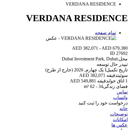
VERDANA RESIDENCE
VERDANA RESIDENCE
تمام صفحه
AED 382,071 - AED 679,380
ID
27692
محل:
Dubai Investment Park, Dubai
تیپ
در حال توسعه
تاریخ تکمیل
I یک چهارم, 2026 (خارج از طرح)
سوئیت
دقیقه 382,071 AED
1 اتاق خواب
دقیقه 549,881 AED
فضای زندگی
34 - 62 m²
تماس
واتساپ
درخواست خود را ثبت کنید
خانه
توضیحات
امکانات
عکس ها