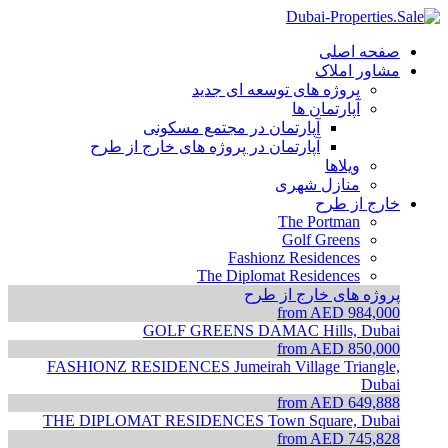
صفحه اصلی
مشاور املاک
پروژه های توسعه ای جدید
آپارتمان ها
آپارتمان در مجتمع مسکونی
آپارتمان در پروژه های خارج از طرح
ویلاها
منازل شهری
خارج از طرح
The Portman
Golf Greens
Fashionz Residences
The Diplomat Residences
پروژه های خارج از طرح
from AED 984,000
GOLF GREENS
DAMAC Hills, Dubai
from AED 850,000
FASHIONZ RESIDENCES
Jumeirah Village Triangle,
Dubai
from AED 649,888
THE DIPLOMAT RESIDENCES
Town Square, Dubai
from AED 745,828