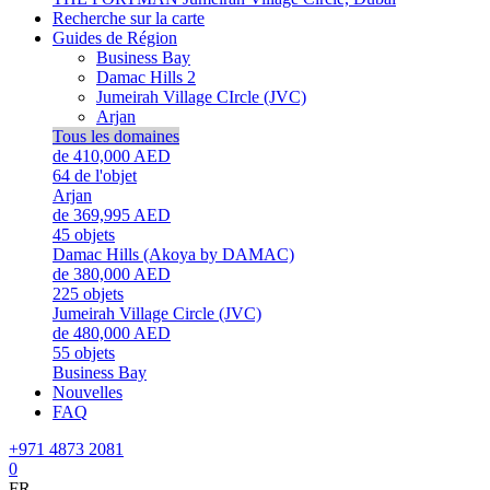
Recherche sur la carte
Guides de Région
Business Bay
Damac Hills 2
Jumeirah Village CIrcle (JVC)
Arjan
Tous les domaines
de 410,000 AED
64
de l'objet
Arjan
de 369,995 AED
45
objets
Damac Hills (Akoya by DAMAC)
de 380,000 AED
225
objets
Jumeirah Village Circle (JVC)
de 480,000 AED
55
objets
Business Bay
Nouvelles
FAQ
+971 4873 2081
0
FR