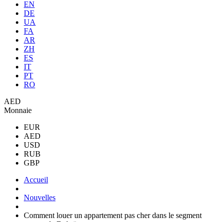
EN
DE
UA
FA
AR
ZH
ES
IT
PT
RO
AED
Monnaie
EUR
AED
USD
RUB
GBP
Accueil
Nouvelles
Comment louer un appartement pas cher dans le segment