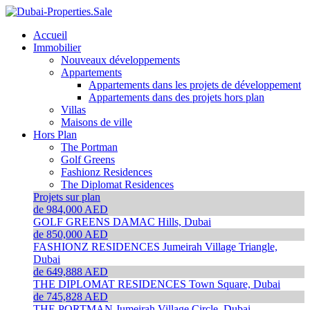
Accueil
Immobilier
Nouveaux développements
Appartements
Appartements dans les projets de développement
Appartements dans des projets hors plan
Villas
Maisons de ville
Hors Plan
The Portman
Golf Greens
Fashionz Residences
The Diplomat Residences
Projets sur plan
de 984,000 AED
GOLF GREENS
DAMAC Hills, Dubai
de 850,000 AED
FASHIONZ RESIDENCES
Jumeirah Village Triangle,
Dubai
de 649,888 AED
THE DIPLOMAT RESIDENCES
Town Square, Dubai
de 745,828 AED
THE PORTMAN
Jumeirah Village Circle, Dubai