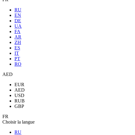
RU
EN
DE
UA
FA
AR
ZH
ES
IT
PT
RO
AED
EUR
AED
USD
RUB
GBP
FR
Choisir la langue
RU