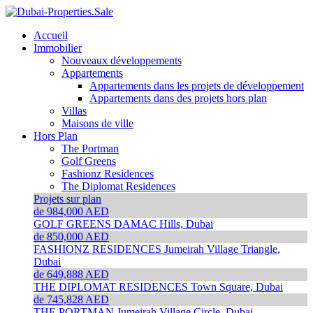
Accueil
Immobilier
Nouveaux développements
Appartements
Appartements dans les projets de développement
Appartements dans des projets hors plan
Villas
Maisons de ville
Hors Plan
The Portman
Golf Greens
Fashionz Residences
The Diplomat Residences
Projets sur plan
de 984,000 AED
GOLF GREENS
DAMAC Hills, Dubai
de 850,000 AED
FASHIONZ RESIDENCES
Jumeirah Village Triangle,
Dubai
de 649,888 AED
THE DIPLOMAT RESIDENCES
Town Square, Dubai
de 745,828 AED
THE PORTMAN
Jumeirah Village Circle, Dubai