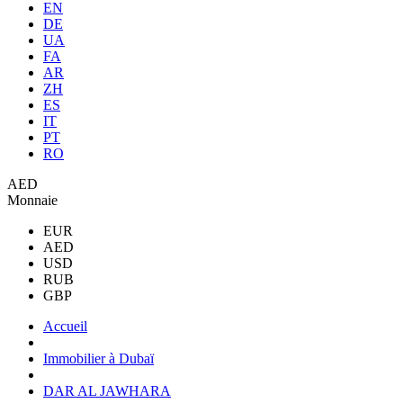
EN
DE
UA
FA
AR
ZH
ES
IT
PT
RO
AED
Monnaie
EUR
AED
USD
RUB
GBP
Accueil
Immobilier à Dubaï
DAR AL JAWHARA