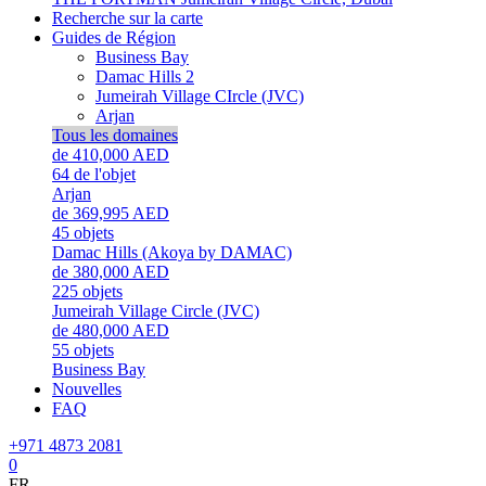
Recherche sur la carte
Guides de Région
Business Bay
Damac Hills 2
Jumeirah Village CIrcle (JVC)
Arjan
Tous les domaines
de 410,000 AED
64
de l'objet
Arjan
de 369,995 AED
45
objets
Damac Hills (Akoya by DAMAC)
de 380,000 AED
225
objets
Jumeirah Village Circle (JVC)
de 480,000 AED
55
objets
Business Bay
Nouvelles
FAQ
+971 4873 2081
0
FR