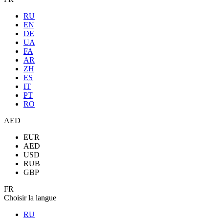
RU
EN
DE
UA
FA
AR
ZH
ES
IT
PT
RO
AED
EUR
AED
USD
RUB
GBP
FR
Choisir la langue
RU