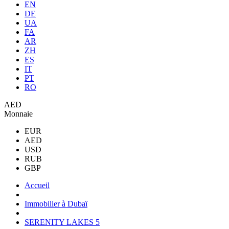
EN
DE
UA
FA
AR
ZH
ES
IT
PT
RO
AED
Monnaie
EUR
AED
USD
RUB
GBP
Accueil
Immobilier à Dubaï
SERENITY LAKES 5