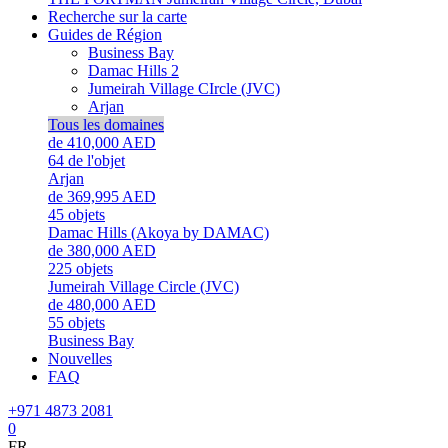
Recherche sur la carte
Guides de Région
Business Bay
Damac Hills 2
Jumeirah Village CIrcle (JVC)
Arjan
Tous les domaines
de 410,000 AED
64
de l'objet
Arjan
de 369,995 AED
45
objets
Damac Hills (Akoya by DAMAC)
de 380,000 AED
225
objets
Jumeirah Village Circle (JVC)
de 480,000 AED
55
objets
Business Bay
Nouvelles
FAQ
+971 4873 2081
0
FR