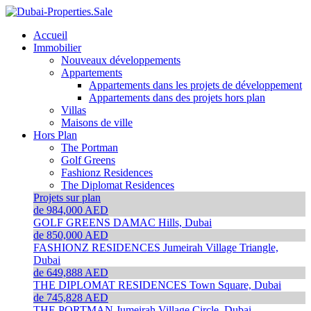
Accueil
Immobilier
Nouveaux développements
Appartements
Appartements dans les projets de développement
Appartements dans des projets hors plan
Villas
Maisons de ville
Hors Plan
The Portman
Golf Greens
Fashionz Residences
The Diplomat Residences
Projets sur plan
de 984,000 AED
GOLF GREENS
DAMAC Hills, Dubai
de 850,000 AED
FASHIONZ RESIDENCES
Jumeirah Village Triangle,
Dubai
de 649,888 AED
THE DIPLOMAT RESIDENCES
Town Square, Dubai
de 745,828 AED
THE PORTMAN
Jumeirah Village Circle, Dubai