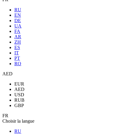
RU
EN
DE
UA
FA
AR
ZH
ES
IT
PT
RO
AED
EUR
AED
USD
RUB
GBP
FR
Choisir la langue
RU