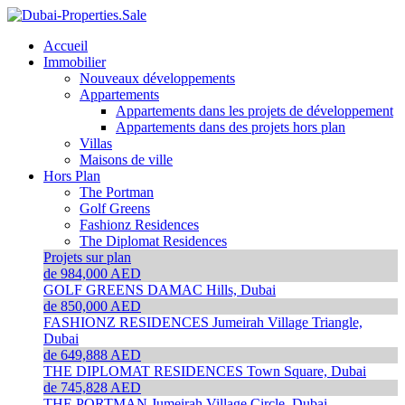
Accueil
Immobilier
Nouveaux développements
Appartements
Appartements dans les projets de développement
Appartements dans des projets hors plan
Villas
Maisons de ville
Hors Plan
The Portman
Golf Greens
Fashionz Residences
The Diplomat Residences
Projets sur plan
de 984,000 AED
GOLF GREENS
DAMAC Hills, Dubai
de 850,000 AED
FASHIONZ RESIDENCES
Jumeirah Village Triangle,
Dubai
de 649,888 AED
THE DIPLOMAT RESIDENCES
Town Square, Dubai
de 745,828 AED
THE PORTMAN
Jumeirah Village Circle, Dubai