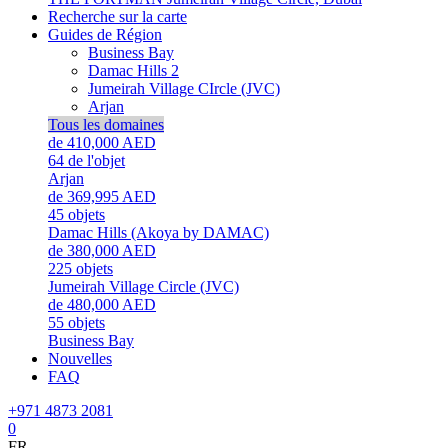
Recherche sur la carte
Guides de Région
Business Bay
Damac Hills 2
Jumeirah Village CIrcle (JVC)
Arjan
Tous les domaines
de 410,000 AED
64
de l'objet
Arjan
de 369,995 AED
45
objets
Damac Hills (Akoya by DAMAC)
de 380,000 AED
225
objets
Jumeirah Village Circle (JVC)
de 480,000 AED
55
objets
Business Bay
Nouvelles
FAQ
+971 4873 2081
0
FR