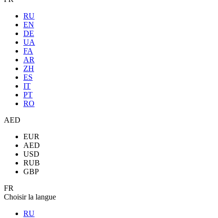
RU
EN
DE
UA
FA
AR
ZH
ES
IT
PT
RO
AED
EUR
AED
USD
RUB
GBP
FR
Choisir la langue
RU