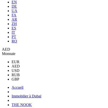
EN
DE
UA
FA
AR
ZH
ES
IT
PT
RO
AED
Monnaie
EUR
AED
USD
RUB
GBP
Accueil
Immobilier à Dubaï
THE NOOK