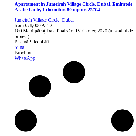
Apartament în Jumeirah Village Circle, Dubai, Emiratele
Arabe Unite, 1 dormitor, 80 mp nr. 25704
Jumeirah Village Circle, Dubai
from 678,000 AED
1
80 Metri pătrați
Data finalizării
IV Cartier, 2020 (în stadiul de
proiect)
Piscină
Balcon
Lift
Sună
Brochure
WhatsApp