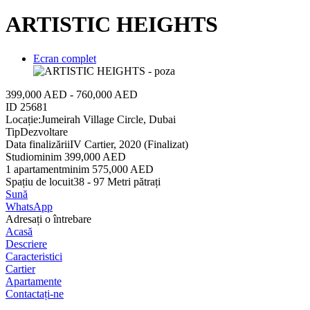
ARTISTIC HEIGHTS
Ecran complet
399,000 AED - 760,000 AED
ID
25681
Locație:
Jumeirah Village Circle, Dubai
Tip
Dezvoltare
Data finalizării
IV Cartier, 2020 (Finalizat)
Studio
minim 399,000 AED
1 apartament
minim 575,000 AED
Spațiu de locuit
38 - 97 Metri pătrați
Sună
WhatsApp
Adresați o întrebare
Acasă
Descriere
Caracteristici
Cartier
Apartamente
Contactați-ne