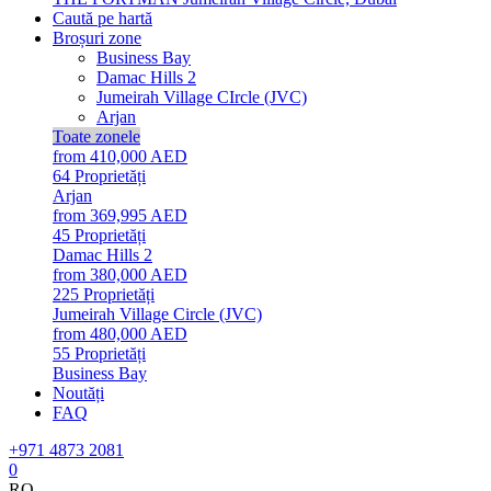
Caută pe hartă
Broșuri zone
Business Bay
Damac Hills 2
Jumeirah Village CIrcle (JVC)
Arjan
Toate zonele
from 410,000 AED
64
Proprietăți
Arjan
from 369,995 AED
45
Proprietăți
Damac Hills 2
from 380,000 AED
225
Proprietăți
Jumeirah Village Circle (JVC)
from 480,000 AED
55
Proprietăți
Business Bay
Noutăți
FAQ
+971 4873 2081
0
RO