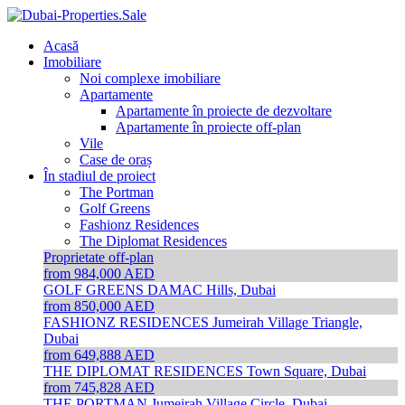
Acasă
Imobiliare
Noi complexe imobiliare
Apartamente
Apartamente în proiecte de dezvoltare
Apartamente în proiecte off-plan
Vile
Case de oraș
În stadiul de proiect
The Portman
Golf Greens
Fashionz Residences
The Diplomat Residences
Proprietate off-plan
from 984,000 AED
GOLF GREENS
DAMAC Hills, Dubai
from 850,000 AED
FASHIONZ RESIDENCES
Jumeirah Village Triangle,
Dubai
from 649,888 AED
THE DIPLOMAT RESIDENCES
Town Square, Dubai
from 745,828 AED
THE PORTMAN
Jumeirah Village Circle, Dubai