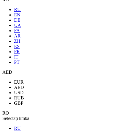
RU
EN
DE
UA
FA
AR
ZH
ES
FR
IT
PT
AED
EUR
AED
USD
RUB
GBP
RO
Selectați limba
RU