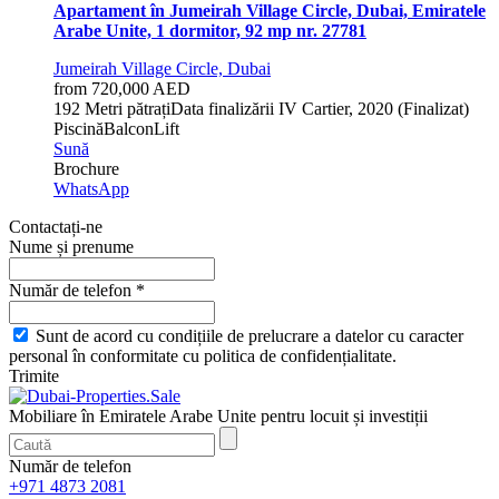
Apartament în Jumeirah Village Circle, Dubai, Emiratele
Arabe Unite, 1 dormitor, 92 mp nr. 27781
Jumeirah Village Circle, Dubai
from 720,000 AED
1
92 Metri pătrați
Data finalizării
IV Cartier, 2020 (Finalizat)
Piscină
Balcon
Lift
Sună
Brochure
WhatsApp
Contactați-ne
Nume și prenume
Număr de telefon *
Sunt de acord cu condițiile de prelucrare a datelor cu caracter
personal în conformitate cu politica de confidențialitate.
Trimite
Mobiliare în Emiratele Arabe Unite pentru locuit și investiții
Număr de telefon
+971 4873 2081