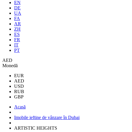
EN
DE
UA
FA
AR
ZH
ES
FR
IT
PT
AED
Monedă
EUR
AED
USD
RUB
GBP
Acasă
Imobile ieftine de vânzare în Dubai
ARTISTIC HEIGHTS