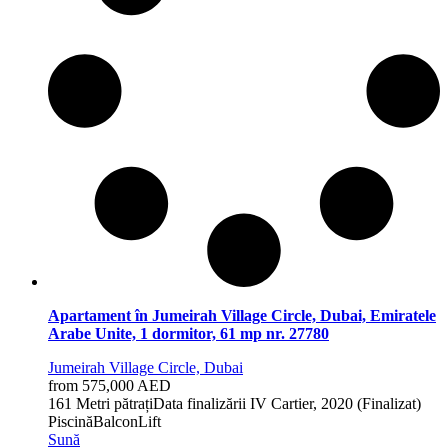
Apartament în Jumeirah Village Circle, Dubai, Emiratele
Arabe Unite, 1 dormitor, 61 mp nr. 27780
Jumeirah Village Circle, Dubai
from 575,000 AED
1
61 Metri pătrați
Data finalizării
IV Cartier, 2020 (Finalizat)
Piscină
Balcon
Lift
Sună