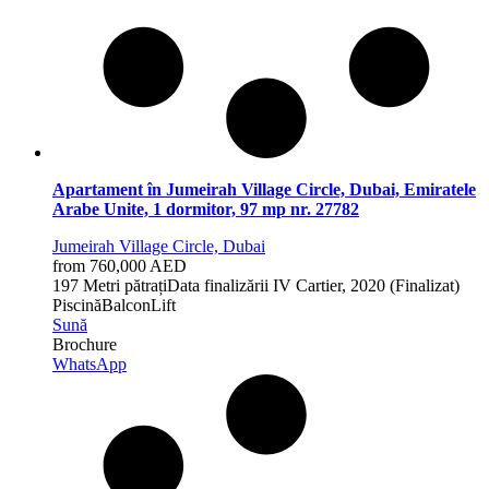
Apartament în Jumeirah Village Circle, Dubai, Emiratele
Arabe Unite, 1 dormitor, 97 mp nr. 27782
Jumeirah Village Circle, Dubai
from 760,000 AED
1
97 Metri pătrați
Data finalizării
IV Cartier, 2020 (Finalizat)
Piscină
Balcon
Lift
Sună
Brochure
WhatsApp