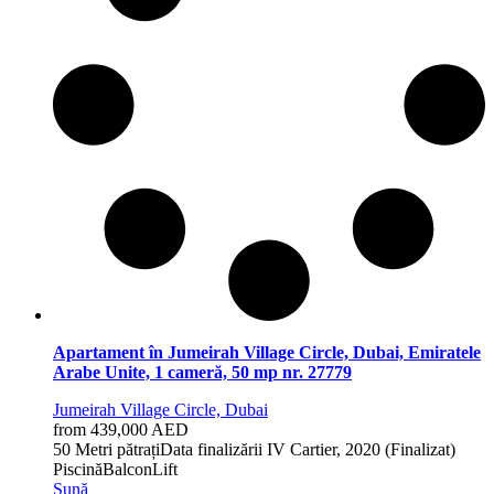
Apartament în Jumeirah Village Circle, Dubai, Emiratele
Arabe Unite, 1 cameră, 50 mp nr. 27779
Jumeirah Village Circle, Dubai
from 439,000 AED
50 Metri pătrați
Data finalizării
IV Cartier, 2020 (Finalizat)
Piscină
Balcon
Lift
Sună