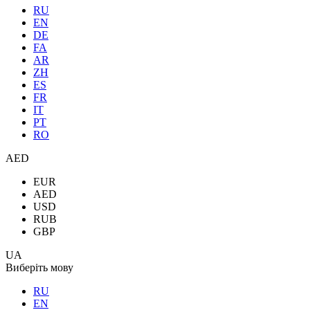
RU
EN
DE
FA
AR
ZH
ES
FR
IT
PT
RO
AED
EUR
AED
USD
RUB
GBP
UA
Виберіть мову
RU
EN