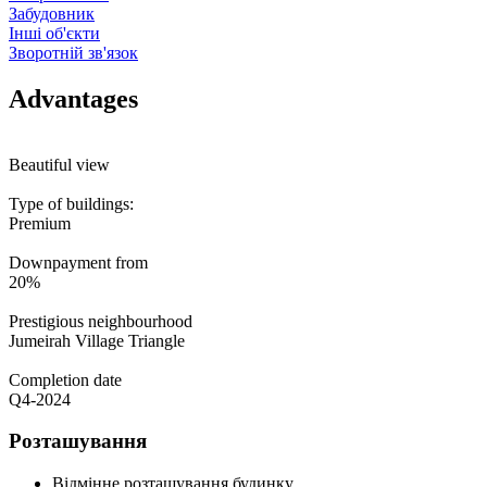
Забудовник
Інші об'єкти
Зворотній зв'язок
Advantages
Beautiful view
Type of buildings:
Premium
Downpayment from
20%
Prestigious neighbourhood
Jumeirah Village Triangle
Completion date
Q4-2024
Розташування
Відмінне розташування будинку