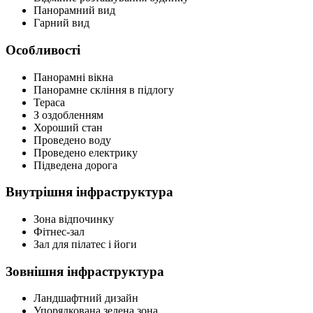
Панорамний вид
Гарний вид
Особливості
Панорамні вікна
Панорамне скління в підлогу
Тераса
З оздобленням
Хороший стан
Проведено воду
Проведено електрику
Підведена дорога
Внутрішня інфраструктура
Зона відпочинку
Фітнес-зал
Зал для пілатес і йоги
Зовнішня інфраструктура
Ландшафтний дизайн
Упорядкована зелена зона