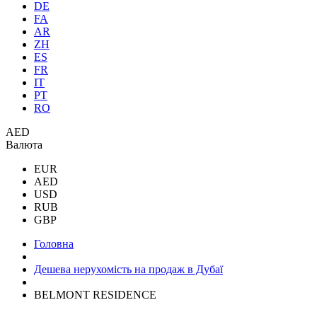
DE
FA
AR
ZH
ES
FR
IT
PT
RO
AED
Валюта
EUR
AED
USD
RUB
GBP
Головна
Дешева нерухомість на продаж в Дубаї
BELMONT RESIDENCE