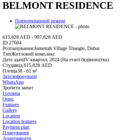
BELMONT RESIDENCE
Повноекранний режим
615,828 AED - 997,828 AED
ID
27604
Розташування:
Jumeirah Village Triangle, Dubai
Тип
Житловий комплекс
Дата здачі
IV квартал, 2024 (На етапі будівництва)
Студія
від 615,828 AED
Площа
38 - 61 м²
Зателефонувати
WhatsApp
Зробити запит
Головна
Опис
Features
Gallery
Location
Location features
Payment plan
Планування
Апартаменти