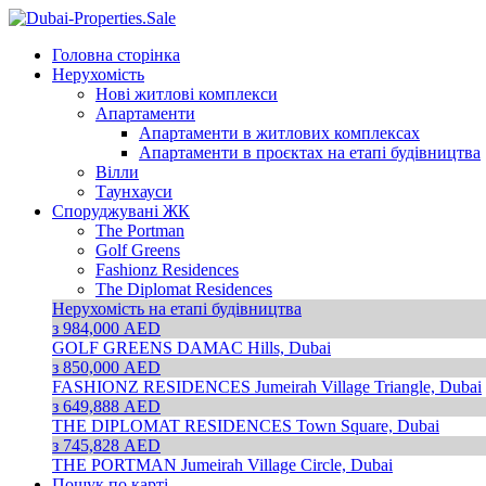
Головна сторінка
Нерухомість
Нові житлові комплекси
Апартаменти
Апартаменти в житлових комплексах
Апартаменти в проєктах на етапі будівництва
Вілли
Таунхауси
Споруджувані ЖК
The Portman
Golf Greens
Fashionz Residences
The Diplomat Residences
Нерухомість на етапі будівництва
з 984,000 AED
GOLF GREENS
DAMAC Hills, Dubai
з 850,000 AED
FASHIONZ RESIDENCES
Jumeirah Village Triangle, Dubai
з 649,888 AED
THE DIPLOMAT RESIDENCES
Town Square, Dubai
з 745,828 AED
THE PORTMAN
Jumeirah Village Circle, Dubai
Пошук по карті