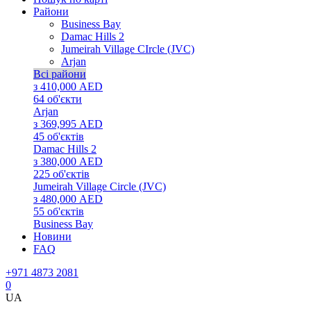
Райони
Business Bay
Damac Hills 2
Jumeirah Village CIrcle (JVC)
Arjan
Всі райони
з 410,000 AED
64
об'єкти
Arjan
з 369,995 AED
45
об'єктів
Damac Hills 2
з 380,000 AED
225
об'єктів
Jumeirah Village Circle (JVC)
з 480,000 AED
55
об'єктів
Business Bay
Новини
FAQ
+971 4873 2081
0
UA