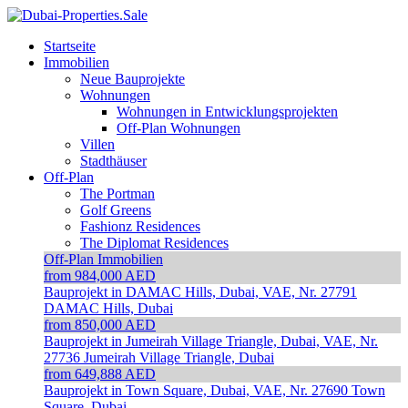
Startseite
Immobilien
Neue Bauprojekte
Wohnungen
Wohnungen in Entwicklungsprojekten
Off-Plan Wohnungen
Villen
Stadthäuser
Off-Plan
The Portman
Golf Greens
Fashionz Residences
The Diplomat Residences
Off-Plan Immobilien
from 984,000 AED
Bauprojekt in DAMAC Hills, Dubai, VAE, Nr. 27791
DAMAC Hills, Dubai
from 850,000 AED
Bauprojekt in Jumeirah Village Triangle, Dubai, VAE, Nr.
27736
Jumeirah Village Triangle, Dubai
from 649,888 AED
Bauprojekt in Town Square, Dubai, VAE, Nr. 27690
Town
Square, Dubai