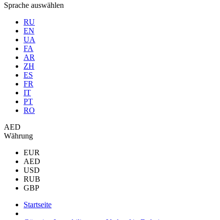
Sprache auswählen
RU
EN
UA
FA
AR
ZH
ES
FR
IT
PT
RO
AED
Währung
EUR
AED
USD
RUB
GBP
Startseite