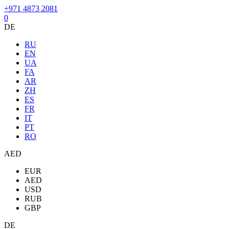
+971 4873 2081
0
DE
RU
EN
UA
FA
AR
ZH
ES
FR
IT
PT
RO
AED
EUR
AED
USD
RUB
GBP
DE