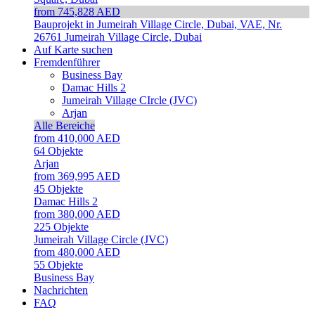
from 745,828 AED
Bauprojekt in Jumeirah Village Circle, Dubai, VAE, Nr.
26761
Jumeirah Village Circle, Dubai
Auf Karte suchen
Fremdenführer
Business Bay
Damac Hills 2
Jumeirah Village CIrcle (JVC)
Arjan
Alle Bereiche
from 410,000 AED
64
Objekte
Arjan
from 369,995 AED
45
Objekte
Damac Hills 2
from 380,000 AED
225
Objekte
Jumeirah Village Circle (JVC)
from 480,000 AED
55
Objekte
Business Bay
Nachrichten
FAQ