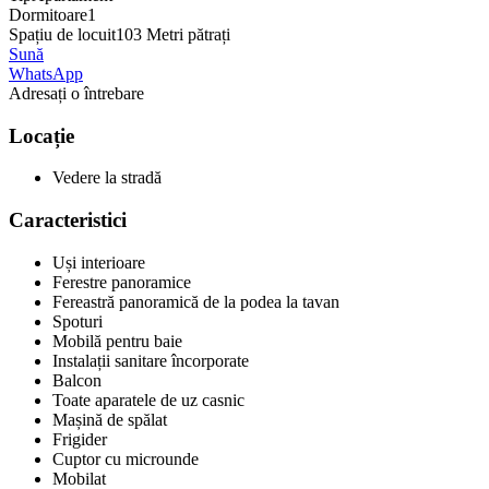
Dormitoare
1
Spațiu de locuit
103 Metri pătrați
Sună
WhatsApp
Adresați o întrebare
Locație
Vedere la stradă
Caracteristici
Uși interioare
Ferestre panoramice
Fereastră panoramică de la podea la tavan
Spoturi
Mobilă pentru baie
Instalații sanitare încorporate
Balcon
Toate aparatele de uz casnic
Mașină de spălat
Frigider
Cuptor cu microunde
Mobilat