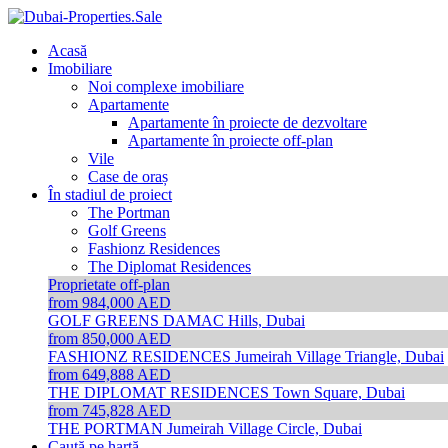
Acasă
Imobiliare
Noi complexe imobiliare
Apartamente
Apartamente în proiecte de dezvoltare
Apartamente în proiecte off-plan
Vile
Case de oraș
În stadiul de proiect
The Portman
Golf Greens
Fashionz Residences
The Diplomat Residences
Proprietate off-plan
from 984,000 AED
GOLF GREENS
DAMAC Hills, Dubai
from 850,000 AED
FASHIONZ RESIDENCES
Jumeirah Village Triangle, Dubai
from 649,888 AED
THE DIPLOMAT RESIDENCES
Town Square, Dubai
from 745,828 AED
THE PORTMAN
Jumeirah Village Circle, Dubai
Caută pe hartă