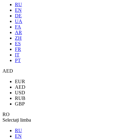
RU
EN
DE
UA
FA
AR
ZH
ES
FR
IT
PT
AED
EUR
AED
USD
RUB
GBP
RO
Selectați limba
RU
EN