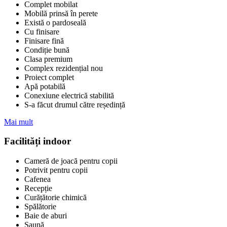
Complet mobilat
Mobilă prinsă în perete
Există o pardoseală
Cu finisare
Finisare fină
Condiție bună
Clasa premium
Complex rezidențial nou
Proiect complet
Apă potabilă
Conexiune electrică stabilită
S-a făcut drumul către reședință
Mai mult
Facilități indoor
Cameră de joacă pentru copii
Potrivit pentru copii
Cafenea
Recepție
Curățătorie chimică
Spălătorie
Baie de aburi
Saună