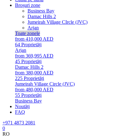
Broșuri zone
Business Bay
Damac Hills 2
Jumeirah Village CIrcle (JVC)
Arjan
Toate zonele
from 410,000 AED
64
Proprietăți
Arjan
from 369,995 AED
45
Proprietăți
Damac Hills 2
from 380,000 AED
225
Proprietăți
Jumeirah Village Circle (JVC)
from 480,000 AED
55
Proprietăți
Business Bay
Noutăți
FAQ
+971 4873 2081
0
RO