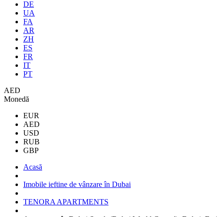
DE
UA
FA
AR
ZH
ES
FR
IT
PT
AED
Monedă
EUR
AED
USD
RUB
GBP
Acasă
Imobile ieftine de vânzare în Dubai
TENORA APARTMENTS