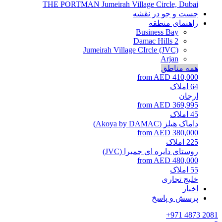
THE PORTMAN
Jumeirah Village Circle, Dubai
جست و جو در نقشه
راهنمای منطقه
Business Bay
Damac Hills 2
Jumeirah Village CIrcle (JVC)
Arjan
همه مناطق
from AED 410,000
64
املاک
ارجان
from AED 369,995
45
املاک
داماک هیلز (Akoya by DAMAC)
from AED 380,000
225
املاک
روستای دایره ای جمیرا (JVC)
from AED 480,000
55
املاک
خلیج تجاری
اخبار
پرسش و پاسخ
+971 4873 2081