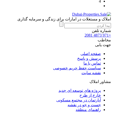
4
املاک و مستغلات در امارات برای زندگی و سرمایه گذاری
شماره تلفن
+971 4873 2081
مخاطب
جهت یابی
صفحه اصلی
پرسش و پاسخ
تماس با ما
سیاست حفظ حریم خصوصی
نقشه سایت
مشاور املاک
پروژه های توسعه ای جدید
خارج از طرح
آپارتمان در مجتمع مسکونی
جست و جو در نقشه
راهنمای منطقه