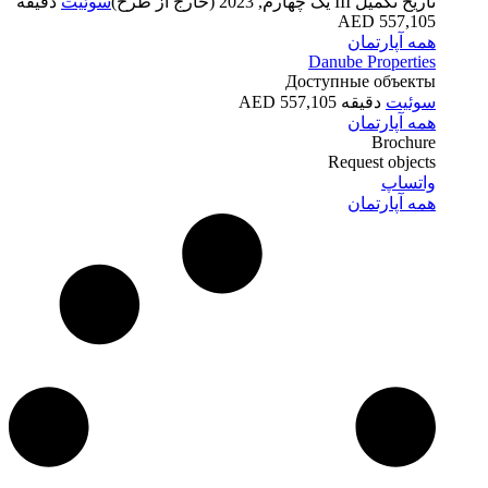
تاریخ تکمیل
III یک چهارم, 2023 (خارج از طرح)
سوئیت
دقیقه
557,105 AED
همه آپارتمان
Danube Properties
Доступные объекты
سوئیت
دقیقه 557,105 AED
همه آپارتمان
Brochure
Request objects
واتساپ
همه آپارتمان