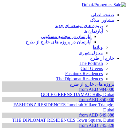
صفحه اصلی
مشاور املاک
پروژه های توسعه ای جدید
آپارتمان ها
آپارتمان در مجتمع مسکونی
آپارتمان در پروژه های خارج از طرح
ویلاها
منازل شهری
خارج از طرح
The Portman
Golf Greens
Fashionz Residences
The Diplomat Residences
پروژه های خارج از طرح
from AED 984,000
GOLF GREENS
DAMAC Hills, Dubai
from AED 850,000
FASHIONZ RESIDENCES
Jumeirah Village Triangle,
Dubai
from AED 649,888
THE DIPLOMAT RESIDENCES
Town Square, Dubai
from AED 745,828