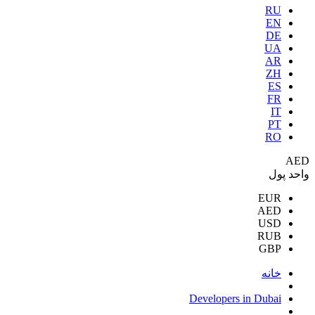
RU
EN
DE
UA
AR
ZH
ES
FR
IT
PT
RO
AED
واحد پول
EUR
AED
USD
RUB
GBP
خانه
Developers in Dubai