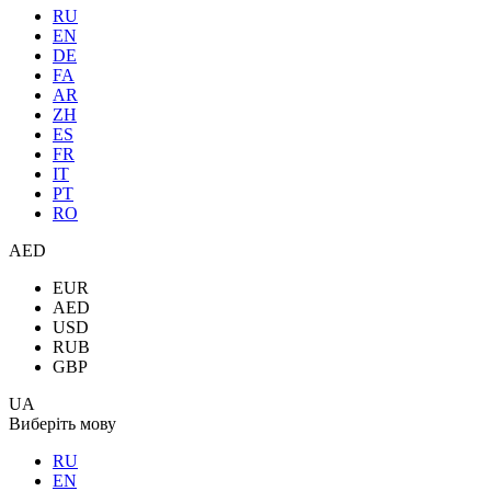
RU
EN
DE
FA
AR
ZH
ES
FR
IT
PT
RO
AED
EUR
AED
USD
RUB
GBP
UA
Виберіть мову
RU
EN