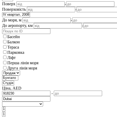
Поверх
-
Поверховість
-
До моря, м
-
До аеропорту, км
-
Басейн
Балкон
Тераса
Парковка
Ліфт
Перша лінія моря
Друга лінія моря
Ціна, AED
-