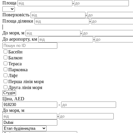
Площа
-
Поверховість
-
Площа ділянки
-
До моря, м
-
До аеропорту, км
-
Басейн
Балкон
Тераса
Парковка
Ліфт
Перша лінія моря
Друга лінія моря
Ціна, AED
-
До моря, м
-