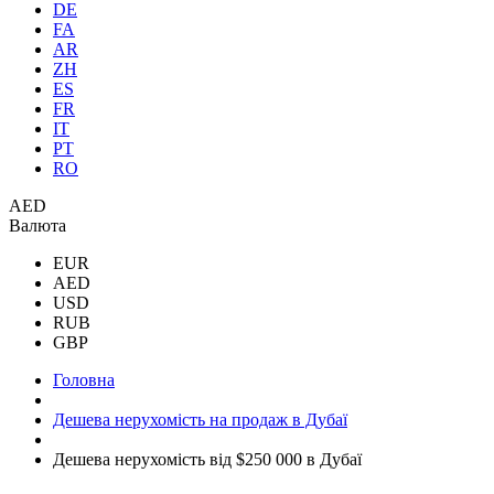
DE
FA
AR
ZH
ES
FR
IT
PT
RO
AED
Валюта
EUR
AED
USD
RUB
GBP
Головна
Дешева нерухомість на продаж в Дубаї
Дешева нерухомість від $250 000 в Дубаї