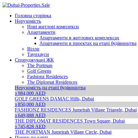
Головна сторінка
Нерухомість
Нові житлові комплекси
Апартаменти
Апартаменти в житлових комплексах
Апартаменти в проєктах на етапі будівництва
Вілли
Таунхауси
Споруджувані ЖК
The Portman
Golf Greens
Fashionz Residences
The Diplomat Residences
Нерухомість на етапі будівництва
з 984,000 AED
GOLF GREENS
DAMAC Hills, Dubai
з 850,000 AED
FASHIONZ RESIDENCES
Jumeirah Village Triangle, Dubai
з 649,888 AED
THE DIPLOMAT RESIDENCES
Town Square, Dubai
з 745,828 AED
THE PORTMAN
Jumeirah Village Circle, Dubai
Пошук по карті