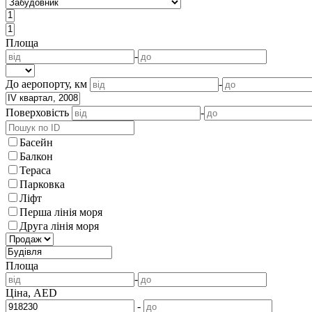
Площа
-
До аеропорту, км
-
Поверховість
-
Басейн
Балкон
Тераса
Парковка
Ліфт
Перша лінія моря
Друга лінія моря
Площа
-
Ціна, AED
-