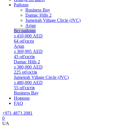
Райони
Business Bay
Damac Hills 2
Jumeirah Village CIrcle (JVC)
Arjan
Всі райони
з 410,000 AED
64
об'єкти
Arjan
з 369,995 AED
45
об'єктів
Damac Hills 2
з 380,000 AED
225
об'єктів
Jumeirah Village Circle (JVC)
з 480,000 AED
55
об'єктів
Business Bay
Новини
FAQ
+971 4873 2081
0
UA