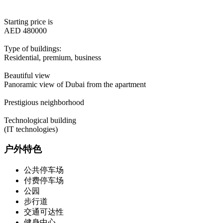
Starting price is
AED 480000
Type of buildings:
Residential, premium, business
Beautiful view
Panoramic view of Dubai from the apartment
Prestigious neighborhood
Technological building
(IT technologies)
户外特色
公共停车场
付费停车场
公园
步行道
交通可达性
健身中心