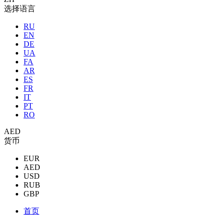
选择语言
RU
EN
DE
UA
FA
AR
ES
FR
IT
PT
RO
AED
货币
EUR
AED
USD
RUB
GBP
首页