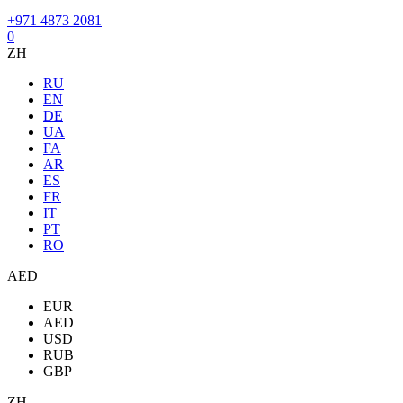
+971 4873 2081
0
ZH
RU
EN
DE
UA
FA
AR
ES
FR
IT
PT
RO
AED
EUR
AED
USD
RUB
GBP
ZH