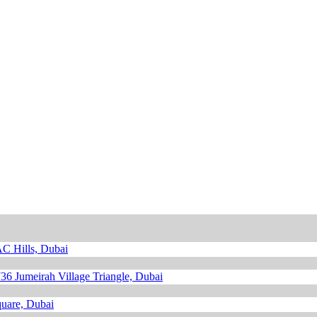
 Hills, Dubai
736
Jumeirah Village Triangle, Dubai
uare, Dubai