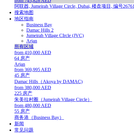
from 745,828 AED
阿联酋, Jumeirah Village Circle, Dubai, 楼盘项目, 编号2676
搜索地图
地区指南
Business Bay
Damac Hills 2
Jumeirah Village CIrcle (JVC)
Arjan
所有区域
from 410,000 AED
64
房产
Arjan
from 369,995 AED
45
房产
Damac Hills（Akoya by DAMAC)
from 380,000 AED
225
房产
朱美拉村圈（Jumeirah Village Circle）
from 480,000 AED
55
房产
商务港（Business Bay）
新闻
常见问题