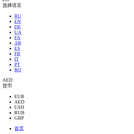
选择语言
RU
EN
DE
UA
FA
AR
ES
FR
IT
PT
RO
AED
货币
EUR
AED
USD
RUB
GBP
首页