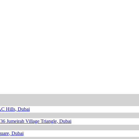
 Hills, Dubai
736
Jumeirah Village Triangle, Dubai
uare, Dubai