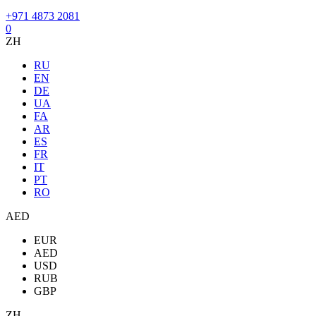
+971 4873 2081
0
ZH
RU
EN
DE
UA
FA
AR
ES
FR
IT
PT
RO
AED
EUR
AED
USD
RUB
GBP
ZH