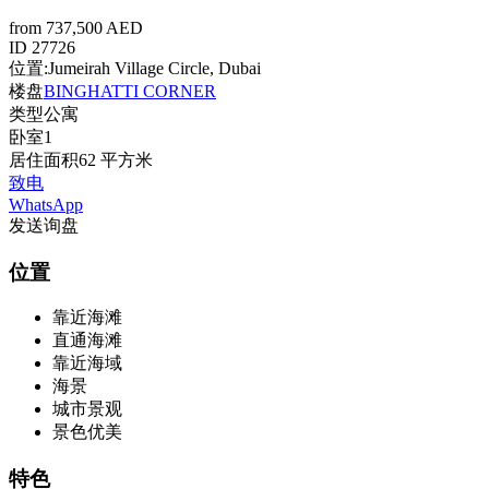
from 737,500 AED
ID
27726
位置:
Jumeirah Village Circle, Dubai
楼盘
BINGHATTI CORNER
类型
公寓
卧室
1
居住面积
62 平方米
致电
WhatsApp
发送询盘
位置
靠近海滩
直通海滩
靠近海域
海景
城市景观
景色优美
特色