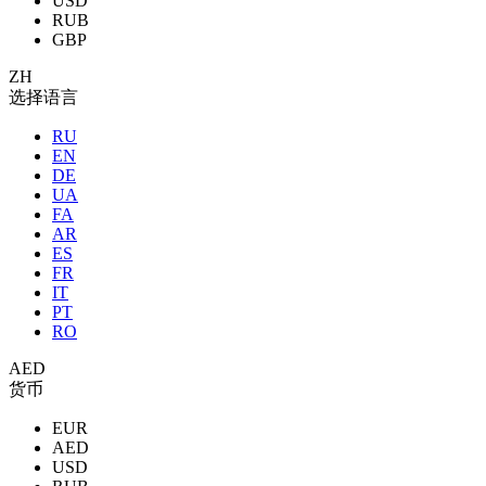
USD
RUB
GBP
ZH
选择语言
RU
EN
DE
UA
FA
AR
ES
FR
IT
PT
RO
AED
货币
EUR
AED
USD