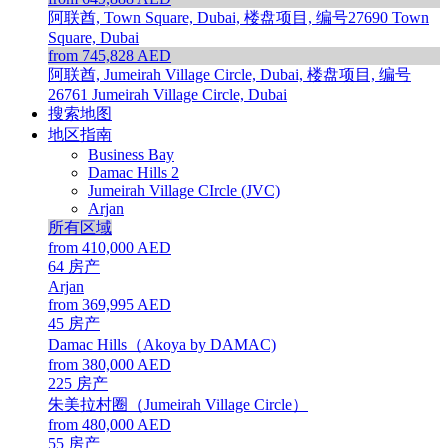
阿联酋, Town Square, Dubai, 楼盘项目, 编号27690
Town
Square, Dubai
from 745,828 AED
阿联酋, Jumeirah Village Circle, Dubai, 楼盘项目, 编号
26761
Jumeirah Village Circle, Dubai
搜索地图
地区指南
Business Bay
Damac Hills 2
Jumeirah Village CIrcle (JVC)
Arjan
所有区域
from 410,000 AED
64
房产
Arjan
from 369,995 AED
45
房产
Damac Hills（Akoya by DAMAC)
from 380,000 AED
225
房产
朱美拉村圈（Jumeirah Village Circle）
from 480,000 AED
55
房产