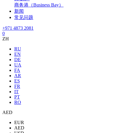
商务港（Business Bay）
新闻
常见问题
+971 4873 2081
0
ZH
RU
EN
DE
UA
FA
AR
ES
FR
IT
PT
RO
AED
EUR
AED