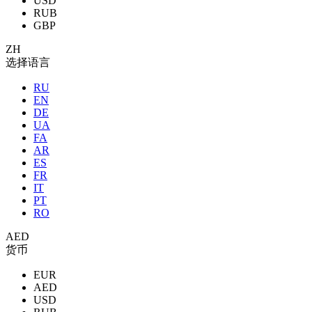
USD
RUB
GBP
ZH
选择语言
RU
EN
DE
UA
FA
AR
ES
FR
IT
PT
RO
AED
货币
EUR
AED
USD