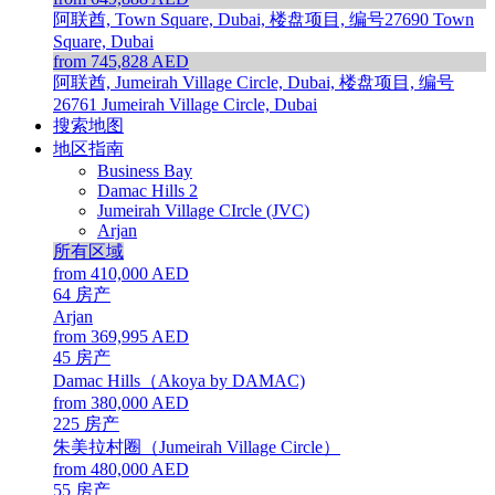
阿联酋, Town Square, Dubai, 楼盘项目, 编号27690
Town
Square, Dubai
from 745,828 AED
阿联酋, Jumeirah Village Circle, Dubai, 楼盘项目, 编号
26761
Jumeirah Village Circle, Dubai
搜索地图
地区指南
Business Bay
Damac Hills 2
Jumeirah Village CIrcle (JVC)
Arjan
所有区域
from 410,000 AED
64
房产
Arjan
from 369,995 AED
45
房产
Damac Hills（Akoya by DAMAC)
from 380,000 AED
225
房产
朱美拉村圈（Jumeirah Village Circle）
from 480,000 AED
55
房产