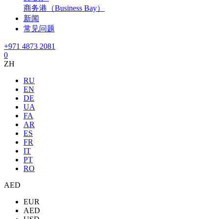
商务港（Business Bay）
新闻
常见问题
+971 4873 2081
0
ZH
RU
EN
DE
UA
FA
AR
ES
FR
IT
PT
RO
AED
EUR
AED