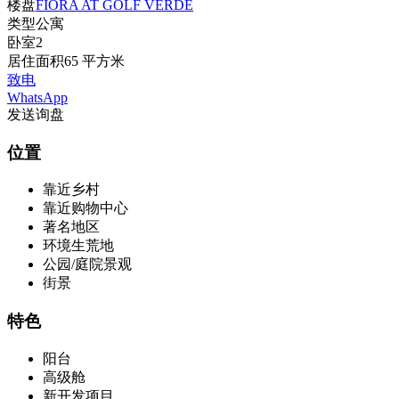
楼盘
FIORA AT GOLF VERDE
类型
公寓
卧室
2
居住面积
65 平方米
致电
WhatsApp
发送询盘
位置
靠近乡村
靠近购物中心
著名地区
环境生荒地
公园/庭院景观
街景
特色
阳台
高级舱
新开发项目