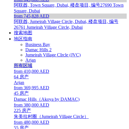
阿联酋, Town Square, Dubai, 楼盘项目, 编号27690
Town
Square, Dubai
from 745,828 AED
阿联酋, Jumeirah Village Circle, Dubai, 楼盘项目, 编号
26761
Jumeirah Village Circle, Dubai
搜索地图
地区指南
Business Bay
Damac Hills 2
Jumeirah Village CIrcle (JVC)
Arjan
所有区域
from 410,000 AED
64
房产
Arjan
from 369,995 AED
45
房产
Damac Hills（Akoya by DAMAC)
from 380,000 AED
225
房产
朱美拉村圈（Jumeirah Village Circle）
from 480,000 AED
55
房产