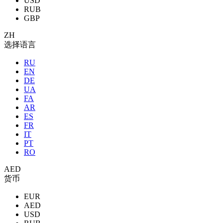
USD
RUB
GBP
ZH
选择语言
RU
EN
DE
UA
FA
AR
ES
FR
IT
PT
RO
AED
货币
EUR
AED
USD