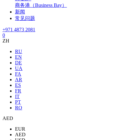
商务港（Business Bay）
新闻
常见问题
+971 4873 2081
0
ZH
RU
EN
DE
UA
FA
AR
ES
FR
IT
PT
RO
AED
EUR
AED