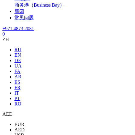
商务港（Business Bay）
新闻
常见问题
+971 4873 2081
0
ZH
RU
EN
DE
UA
FA
AR
ES
FR
IT
PT
RO
AED
EUR
AED