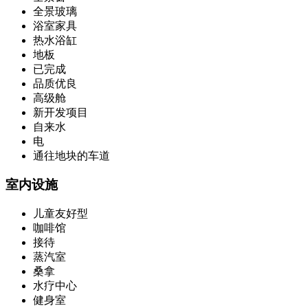
全景玻璃
浴室家具
热水浴缸
地板
已完成
品质优良
高级舱
新开发项目
自来水
电
通往地块的车道
室内设施
儿童友好型
咖啡馆
接待
蒸汽室
桑拿
水疗中心
健身室