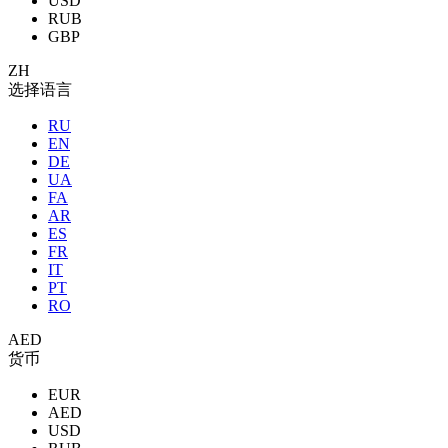
USD
RUB
GBP
ZH
选择语言
RU
EN
DE
UA
FA
AR
ES
FR
IT
PT
RO
AED
货币
EUR
AED
USD