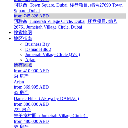
阿联酋, Town Square, Dubai, 楼盘项目, 编号27690
Town
Square, Dubai
from 745,828 AED
阿联酋, Jumeirah Village Circle, Dubai, 楼盘项目, 编号
26761
Jumeirah Village Circle, Dubai
搜索地图
地区指南
Business Bay
Damac Hills 2
Jumeirah Village CIrcle (JVC)
Arjan
所有区域
from 410,000 AED
64
房产
Arjan
from 369,995 AED
45
房产
Damac Hills（Akoya by DAMAC)
from 380,000 AED
225
房产
朱美拉村圈（Jumeirah Village Circle）
from 480,000 AED
55
房产