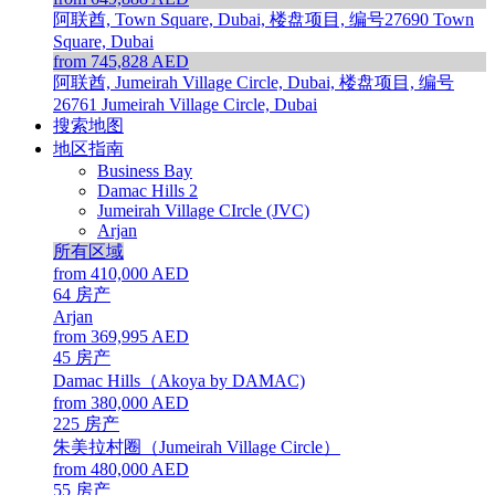
阿联酋, Town Square, Dubai, 楼盘项目, 编号27690
Town
Square, Dubai
from 745,828 AED
阿联酋, Jumeirah Village Circle, Dubai, 楼盘项目, 编号
26761
Jumeirah Village Circle, Dubai
搜索地图
地区指南
Business Bay
Damac Hills 2
Jumeirah Village CIrcle (JVC)
Arjan
所有区域
from 410,000 AED
64
房产
Arjan
from 369,995 AED
45
房产
Damac Hills（Akoya by DAMAC)
from 380,000 AED
225
房产
朱美拉村圈（Jumeirah Village Circle）
from 480,000 AED
55
房产