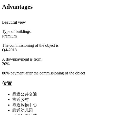
Advantages
Beautiful view
Type of buildings:
Premium
The commissioning of the object is
Q4-2018
A downpayment is from
20%
80% payment after the commissioning of the object
位置
靠近公共交通
靠近乡村
靠近购物中心
靠近幼儿园