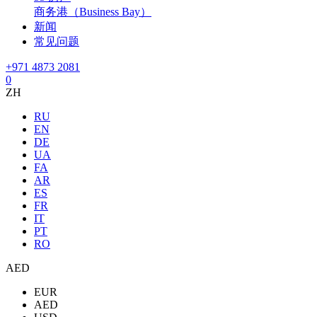
商务港（Business Bay）
新闻
常见问题
+971 4873 2081
0
ZH
RU
EN
DE
UA
FA
AR
ES
FR
IT
PT
RO
AED
EUR
AED