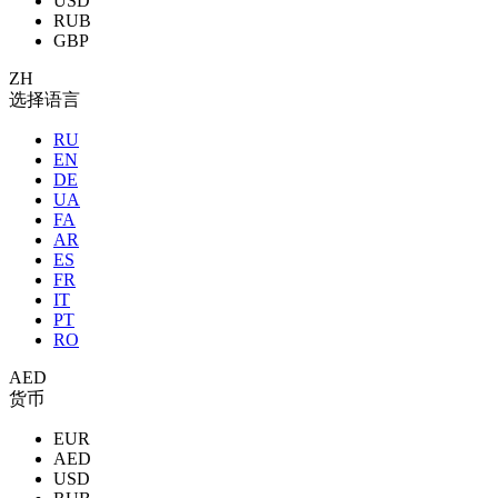
USD
RUB
GBP
ZH
选择语言
RU
EN
DE
UA
FA
AR
ES
FR
IT
PT
RO
AED
货币
EUR
AED
USD