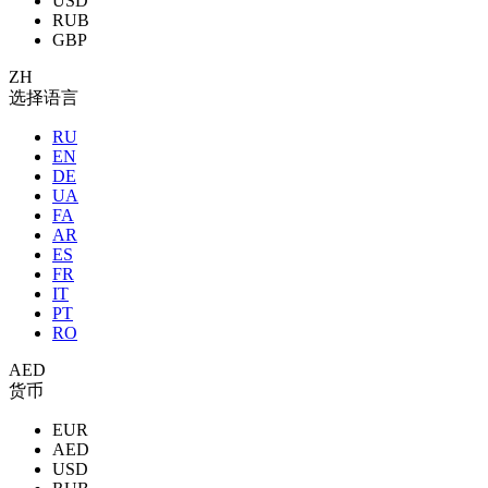
USD
RUB
GBP
ZH
选择语言
RU
EN
DE
UA
FA
AR
ES
FR
IT
PT
RO
AED
货币
EUR
AED
USD