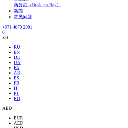
商务港（Business Bay）
新闻
常见问题
+971 4873 2081
0
ZH
RU
EN
DE
UA
FA
AR
ES
FR
IT
PT
RO
AED
EUR
AED