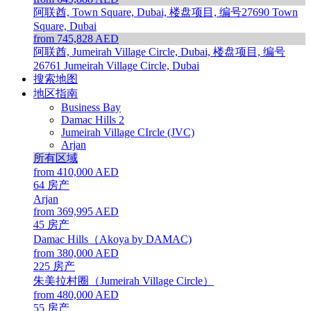
阿联酋, Town Square, Dubai, 楼盘项目, 编号27690
Town
Square, Dubai
from 745,828 AED
阿联酋, Jumeirah Village Circle, Dubai, 楼盘项目, 编号
26761
Jumeirah Village Circle, Dubai
搜索地图
地区指南
Business Bay
Damac Hills 2
Jumeirah Village CIrcle (JVC)
Arjan
所有区域
from 410,000 AED
64
房产
Arjan
from 369,995 AED
45
房产
Damac Hills（Akoya by DAMAC)
from 380,000 AED
225
房产
朱美拉村圈（Jumeirah Village Circle）
from 480,000 AED
55
房产