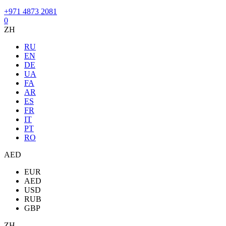
+971 4873 2081
0
ZH
RU
EN
DE
UA
FA
AR
ES
FR
IT
PT
RO
AED
EUR
AED
USD
RUB
GBP
ZH