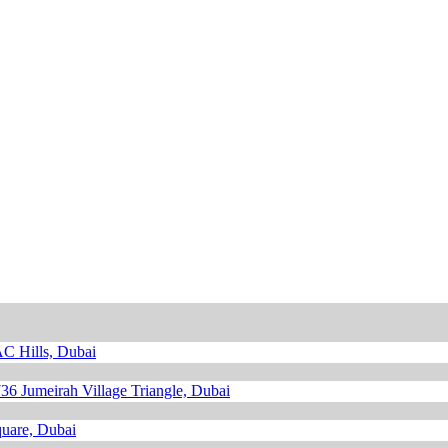
 Hills, Dubai
736
Jumeirah Village Triangle, Dubai
uare, Dubai