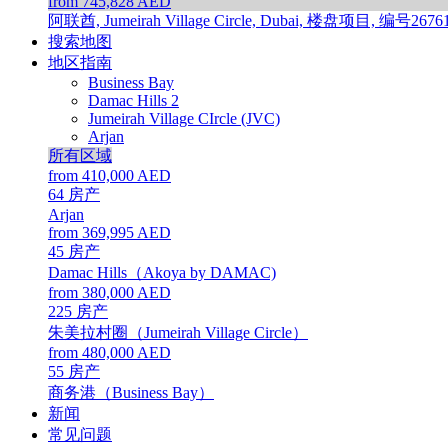
from 745,828 AED
阿联酋, Jumeirah Village Circle, Dubai, 楼盘项目, 编号2676
搜索地图
地区指南
Business Bay
Damac Hills 2
Jumeirah Village CIrcle (JVC)
Arjan
所有区域
from 410,000 AED
64
房产
Arjan
from 369,995 AED
45
房产
Damac Hills（Akoya by DAMAC)
from 380,000 AED
225
房产
朱美拉村圈（Jumeirah Village Circle）
from 480,000 AED
55
房产
商务港（Business Bay）
新闻
常见问题