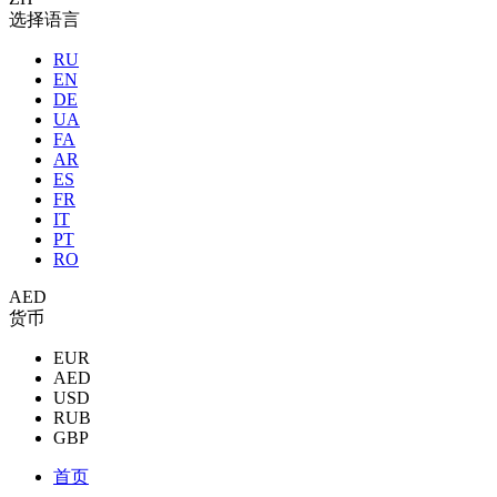
选择语言
RU
EN
DE
UA
FA
AR
ES
FR
IT
PT
RO
AED
货币
EUR
AED
USD
RUB
GBP
首页