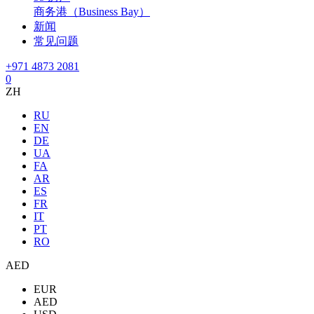
商务港（Business Bay）
新闻
常见问题
+971 4873 2081
0
ZH
RU
EN
DE
UA
FA
AR
ES
FR
IT
PT
RO
AED
EUR
AED