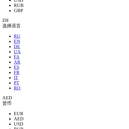
USD
RUB
GBP
ZH
选择语言
RU
EN
DE
UA
FA
AR
ES
FR
IT
PT
RO
AED
货币
EUR
AED
USD