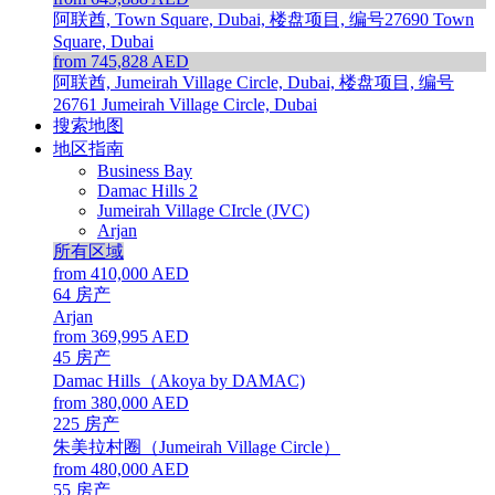
阿联酋, Town Square, Dubai, 楼盘项目, 编号27690
Town
Square, Dubai
from 745,828 AED
阿联酋, Jumeirah Village Circle, Dubai, 楼盘项目, 编号
26761
Jumeirah Village Circle, Dubai
搜索地图
地区指南
Business Bay
Damac Hills 2
Jumeirah Village CIrcle (JVC)
Arjan
所有区域
from 410,000 AED
64
房产
Arjan
from 369,995 AED
45
房产
Damac Hills（Akoya by DAMAC)
from 380,000 AED
225
房产
朱美拉村圈（Jumeirah Village Circle）
from 480,000 AED
55
房产