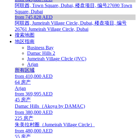
阿联酋, Town Square, Dubai, 楼盘项目, 编号27690
Town
Square, Dubai
from 745,828 AED
阿联酋, Jumeirah Village Circle, Dubai, 楼盘项目, 编号
26761
Jumeirah Village Circle, Dubai
搜索地图
地区指南
Business Bay
Damac Hills 2
Jumeirah Village CIrcle (JVC)
Arjan
所有区域
from 410,000 AED
64
房产
Arjan
from 369,995 AED
45
房产
Damac Hills（Akoya by DAMAC)
from 380,000 AED
225
房产
朱美拉村圈（Jumeirah Village Circle）
from 480,000 AED
55
房产