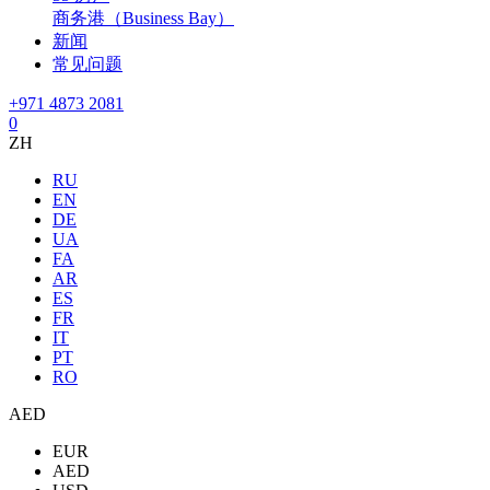
商务港（Business Bay）
新闻
常见问题
+971 4873 2081
0
ZH
RU
EN
DE
UA
FA
AR
ES
FR
IT
PT
RO
AED
EUR
AED