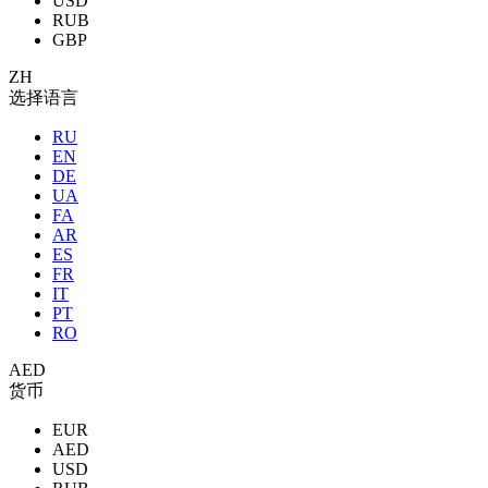
USD
RUB
GBP
ZH
选择语言
RU
EN
DE
UA
FA
AR
ES
FR
IT
PT
RO
AED
货币
EUR
AED
USD