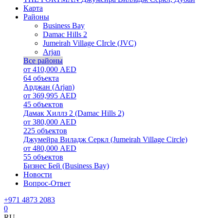
Карта
Районы
Business Bay
Damac Hills 2
Jumeirah Village CIrcle (JVC)
Arjan
Все районы
от 410,000 AED
64
объекта
Арджан (Arjan)
от 369,995 AED
45
объектов
Дамак Хиллз 2 (Damac Hills 2)
от 380,000 AED
225
объектов
Джумейра Виладж Серкл (Jumeirah Village Circle)
от 480,000 AED
55
объектов
Бизнес Бей (Business Bay)
Новости
Вопрос-Ответ
+971 4873 2083
0
RU