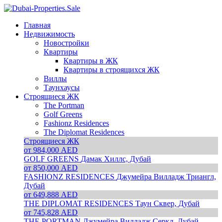
Главная
Недвижимость
Новостройки
Квартиры
Квартиры в ЖК
Квартиры в строящихся ЖК
Виллы
Таунхаусы
Строящиеся ЖК
The Portman
Golf Greens
Fashionz Residences
The Diplomat Residences
Строящиеся ЖК
от 984,000 AED
GOLF GREENS
Дамак Хиллс, Дубай
от 850,000 AED
FASHIONZ RESIDENCES
Джумейра Вилладж Триангл,
Дубай
от 649,888 AED
THE DIPLOMAT RESIDENCES
Таун Сквер, Дубай
от 745,828 AED
THE PORTMAN
Джумейра Вилладж Серкл, Дубай