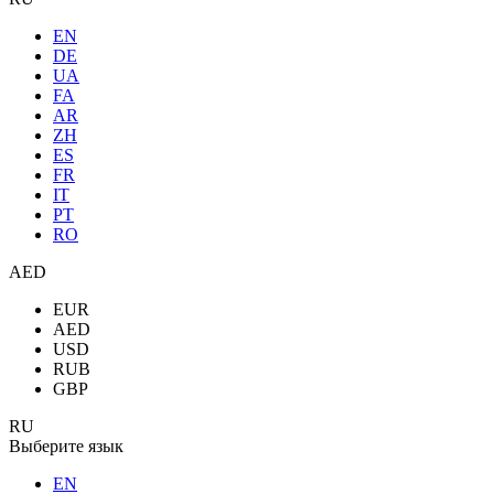
EN
DE
UA
FA
AR
ZH
ES
FR
IT
PT
RO
AED
EUR
AED
USD
RUB
GBP
RU
Выберите язык
EN