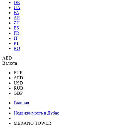
DE
UA
FA
AR
ZH
ES
FR
IT
PT
RO
AED
Валюта
EUR
AED
USD
RUB
GBP
Главная
Недвижимость в Дубае
MERANO TOWER